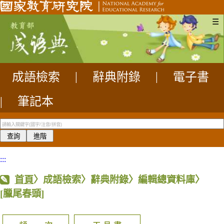
☰
成語檢索
|
辭典附錄
|
電子書
|
筆記本
:::
首頁
〉成語檢索〉辭典附錄〉編輯總資料庫〉
[臘尾春頭]