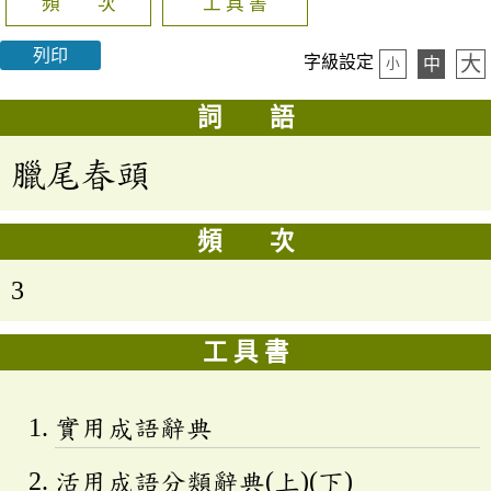
頻 次
工 具 書
列印
大
字級設定
中
小
詞 語
臘尾春頭
頻 次
3
工 具 書
實用成語辭典
活用成語分類辭典(上)(下)