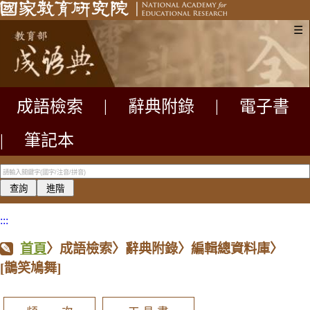
☰
成語檢索
|
辭典附錄
|
電子書
|
筆記本
:::
首頁
〉成語檢索〉辭典附錄〉編輯總資料庫〉
[鵲笑鳩舞]