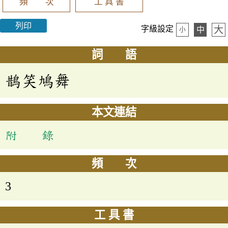
頻 次
工 具 書
列印
大
字級設定
中
小
詞 語
鵲笑鳩舞
本文連結
附 錄
頻 次
3
工 具 書