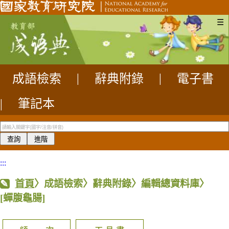
☰
成語檢索
|
辭典附錄
|
電子書
|
筆記本
:::
首頁
〉成語檢索〉辭典附錄〉編輯總資料庫〉
[蟬腹龜腸]