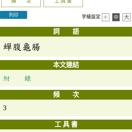
頻 次
工 具 書
列印
大
字級設定
中
小
詞 語
蟬腹龜腸
本文連結
附 錄
頻 次
3
工 具 書