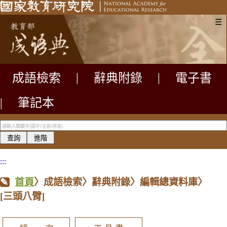
☰
成語檢索
|
辭典附錄
|
電子書
|
筆記本
:::
首頁
〉成語檢索〉辭典附錄〉編輯總資料庫〉
[三頭八臂]