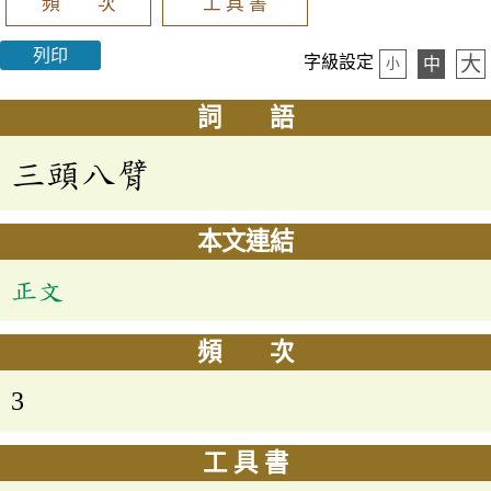
頻 次
工 具 書
列印
大
字級設定
中
小
詞 語
三頭八臂
本文連結
正文
頻 次
3
工 具 書