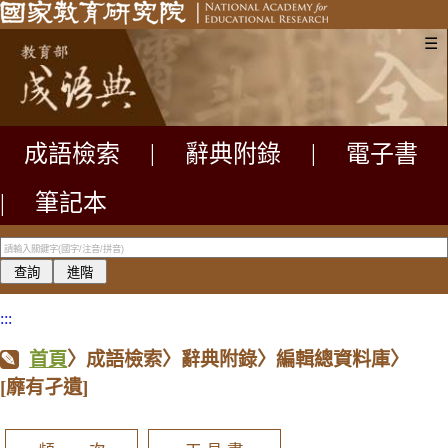
☰
成語檢索
|
辭典附錄
|
電子書
|
筆記本
:::
首頁
〉成語檢索〉辭典附錄〉編輯總資料庫〉
[靡有孑遺]