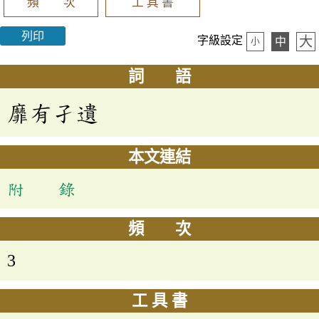
頻 次
工 具 書
列印
大
字級設定
中
小
詞 語
靡有孑遺
本文連結
附 錄
頻 次
3
工 具 書