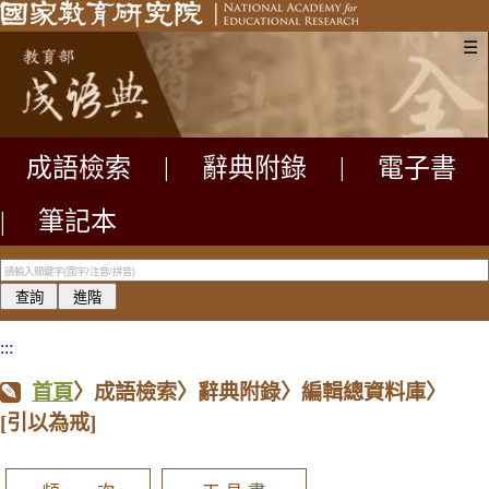
☰
成語檢索
|
辭典附錄
|
電子書
|
筆記本
:::
首頁
〉成語檢索〉辭典附錄〉編輯總資料庫〉
[引以為戒]