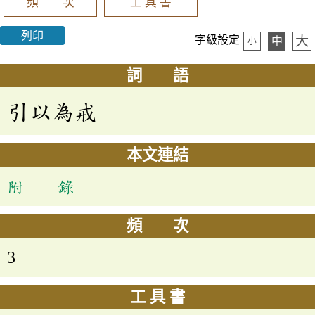
頻 次
工 具 書
列印
大
字級設定
中
小
詞 語
引以為戒
本文連結
附 錄
頻 次
3
工 具 書