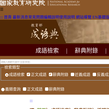
☰
:::
首頁
最新消息
常見問題
編輯說明
使用說明
網站導覽
EN
基礎
成語檢索
|
辭典附錄
|
檢索類型
成語檢索
正文成語
辭典附錄
近義成語
反義成
義類查詢
正文成語
辭典附錄
:::