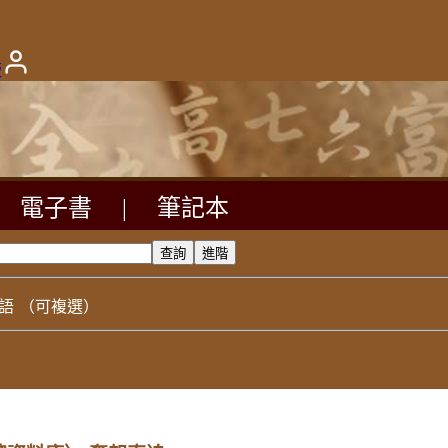
版
電子書
|
筆記本
語
（可複選）