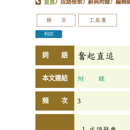
首頁
〉成語檢索〉辭典附錄〉編輯
頻 次
工 具 書
列印
奮起直追
詞 語
本文連結
附 錄
頻 次
3
成語辭典