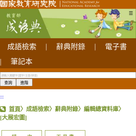
☰
成語檢索
|
辭典附錄
|
電子書
|
筆記本
:::
首頁
〉成語檢索〉辭典附錄〉編輯總資料庫〉
[大展宏圖]