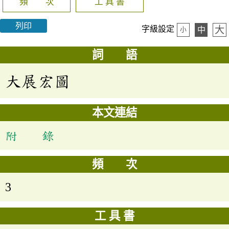
頻 次
工 具 書
列印
大
字級設定
中
小
詞 語
大展宏圖
本文連結
附 錄
頻 次
3
工 具 書