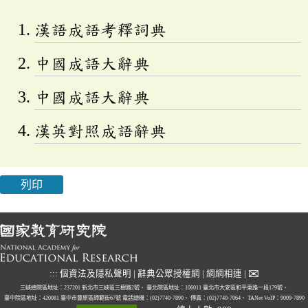
漢語成語考釋詞典
中國成語大辭典
中國成語大辭典
漢英對照成語辭典
列印
✉
:::
個資法及隱私聲明
|
辭典公眾授權網
|
網網相連
|
三峽總院區地址：237201 新北市三峽區三樹路2號、
臺北院區地址：106011 臺北市大安區和平東路一段179號、
臺中院區地址：420081 臺中市豐原區師範街67號
電話總機：(02)7740-7890、
傳真：(02)7740-7064、
TANet VoIP：9009-7890