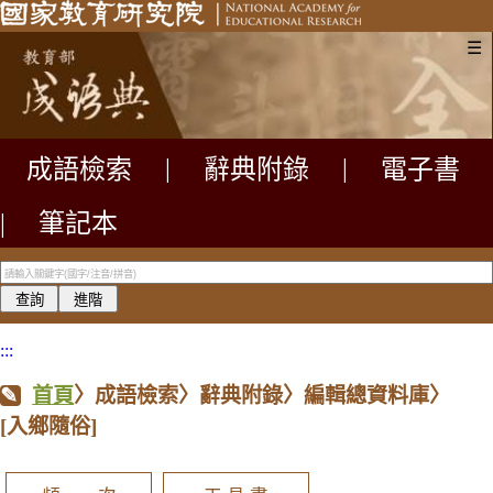
☰
成語檢索
|
辭典附錄
|
電子書
|
筆記本
:::
首頁
〉成語檢索〉辭典附錄〉編輯總資料庫〉
[入鄉隨俗]