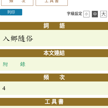
頻 次
工 具 書
列印
大
字級設定
中
小
詞 語
入鄉隨俗
本文連結
附 錄
頻 次
4
工 具 書