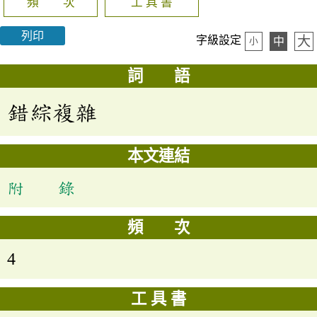
頻 次
工 具 書
列印
大
字級設定
中
小
詞 語
錯綜複雜
本文連結
附 錄
頻 次
4
工 具 書