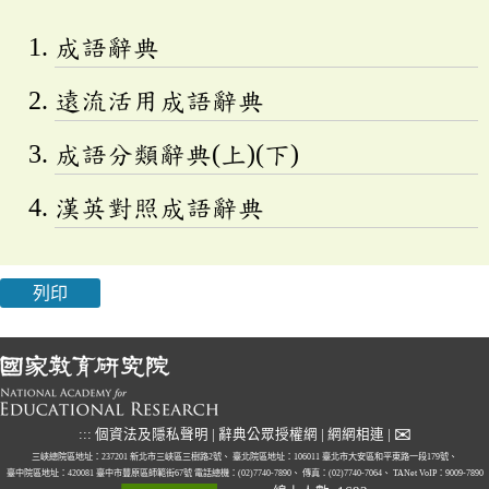
成語辭典
遠流活用成語辭典
成語分類辭典(上)(下)
漢英對照成語辭典
列印
✉
:::
個資法及隱私聲明
|
辭典公眾授權網
|
網網相連
|
三峽總院區地址：237201 新北市三峽區三樹路2號、
臺北院區地址：106011 臺北市大安區和平東路一段179號、
臺中院區地址：420081 臺中市豐原區師範街67號
電話總機：(02)7740-7890、
傳真：(02)7740-7064、
TANet VoIP：9009-7890