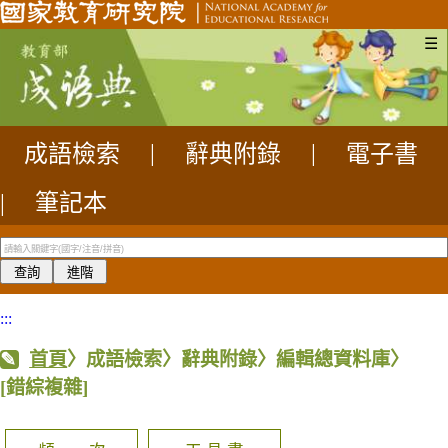
☰
成語檢索
|
辭典附錄
|
電子書
|
筆記本
:::
首頁
〉成語檢索〉辭典附錄〉編輯總資料庫〉
[錯綜複雜]