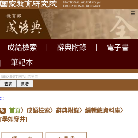
☰
成語檢索
|
辭典附錄
|
電子書
|
筆記本
:::
首頁
〉成語檢索〉辭典附錄〉編輯總資料庫〉
[學如穿井]