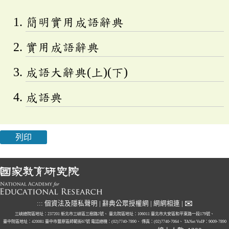
簡明實用成語辭典
實用成語辭典
成語大辭典(上)(下)
成語典
列印
✉
:::
個資法及隱私聲明
|
辭典公眾授權網
|
網網相連
|
三峽總院區地址：237201 新北市三峽區三樹路2號、
臺北院區地址：106011 臺北市大安區和平東路一段179號、
臺中院區地址：420081 臺中市豐原區師範街67號
電話總機：(02)7740-7890、
傳真：(02)7740-7064、
TANet VoIP：9009-7890