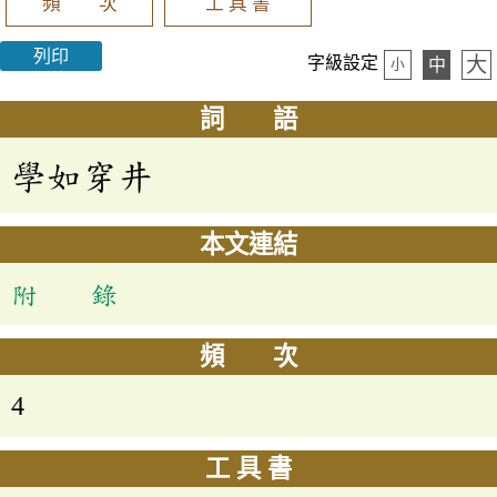
頻 次
工 具 書
列印
大
字級設定
中
小
詞 語
學如穿井
本文連結
附 錄
頻 次
4
工 具 書