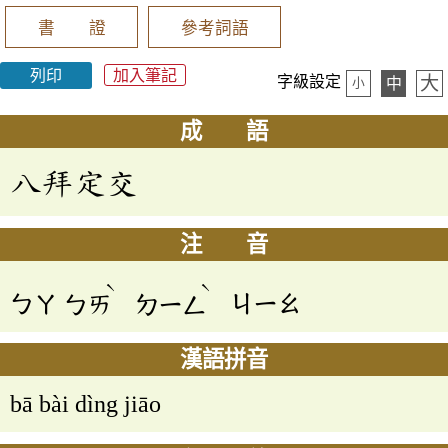
書 證
參考詞語
列印
加入筆記
大
字級設定
中
小
成 語
八拜定交
注 音
ˋ
ˋ
ㄅㄚ
ㄅㄞ
ㄉㄧㄥ
ㄐㄧㄠ
漢語拼音
bā bài dìng jiāo