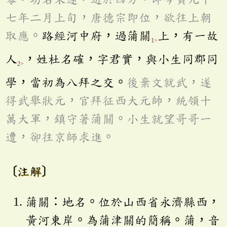
七年二月上旬，唐德宗即位，欲往上朝
取應。
路經河中府，過蒲關
上，有一故
1>
人
，姓杜名確，字君實，與小生同郡同
2>
學，當初為八拜之交。
後棄文就武，遂
得武舉狀元，官拜征西大元帥，統領十
萬大軍，鎮守著蒲關。小生就望哥哥一
遭，卻往京師求進。
〔注解〕
蒲關：地名。位於山西省永濟縣西，
黃河東岸。為蒲津關的簡稱。蒲，音