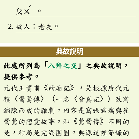
ˊ
ㄆㄨ
。
故人：老友。
典故說明
此處所列為「
八拜之交
」之典故說明，
提供參考。
元代王實甫《西廂記》，是根據唐代元
稹〈鶯鶯傳〉（一名〈會真記〉）改寫
鋪陳而成的雜劇，內容是寫張君瑞與崔
鶯鶯的戀愛故事，和《鶯鶯傳》不同的
是，結局是完滿團圓。典源這裡節錄的