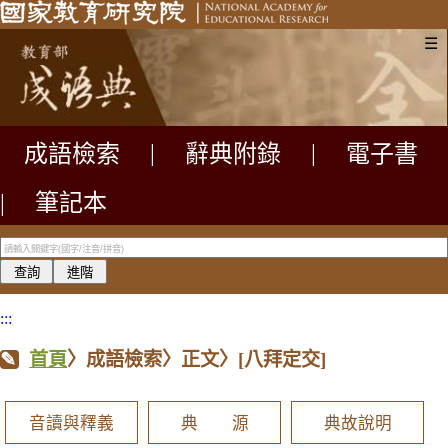
☰
成語檢索
|
辭典附錄
|
電子書
|
筆記本
:::
首頁
〉成語檢索〉正文〉
[八拜定交]
音讀與釋義
典 源
典故說明