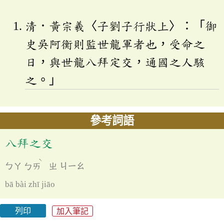
清．黃宗羲〈子劉子行狀上〉：「御
史吳阿衡則監世龍軍者也，受命之
日，與世龍八拜定交，通國之人駭
之。」
參考詞語
八拜之交
ˋ
ㄅㄚ
ㄅㄞ
ㄓ
ㄐㄧㄠ
bā bài zhī jiāo
列印
加入筆記