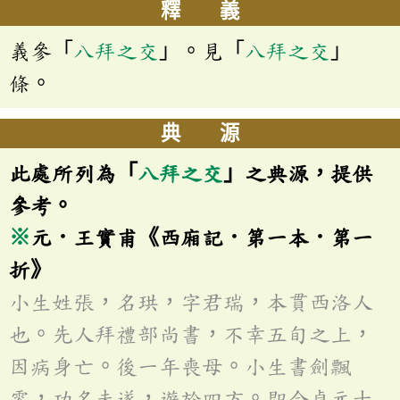
釋 義
義參「
八拜之交
」。見「
八拜之交
」
條。
典 源
此處所列為「
八拜之交
」之典源，提供
參考。
※
元．王實甫《西廂記．第一本．第一
折》
小生姓張，名珙，字君瑞，本貫西洛人
也。先人拜禮部尚書，不幸五旬之上，
因病身亡。後一年喪母。小生書劍飄
零，功名未遂，遊於四方。即今貞元十