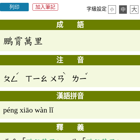
列印
加入筆記
大
字級設定
中
小
成 語
鵬霄萬里
注 音
ˊ
ˋ
ˇ
ㄆㄥ
ㄒㄧㄠ
ㄨㄢ
ㄌㄧ
漢語拼音
péng xiāo wàn lǐ
釋 義