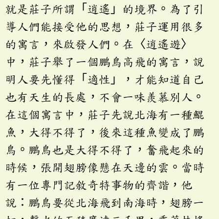
就是莊子所謂「逍遙」的境界。為了引
導人們能接受他的思想，莊子運用很多
的寓言，來啟發人們。在〈逍遙遊〉
中，莊子舉了一個鵬鳥高飛的寓言，說
明人要先懂得「適性」，才能知道自己
也有天生的長處，不會一味羨慕別人。
在這個寓言中，莊子先說北海有一種鯤
魚，大得不得了，後來這種魚變成了鵬
鳥。鵬鳥也是大得不得了，奮飛起來的
時候，張開翅膀像懸在天邊的雲。當時
有一位專門記敘奇特事物的齊諧，他
說：鵬鳥要從北海飛到南海時，翅膀一