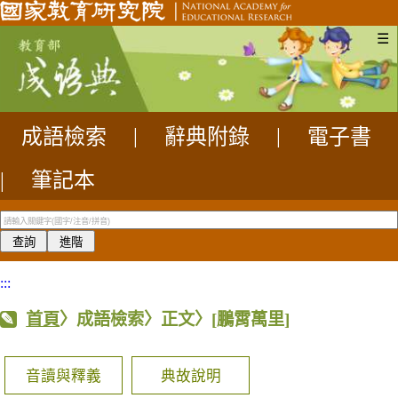
☰
成語檢索
|
辭典附錄
|
電子書
|
筆記本
:::
首頁
〉成語檢索〉正文〉
[鵬霄萬里]
音讀與釋義
典故說明