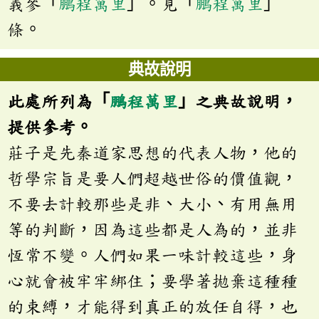
義參「
鵬程萬里
」。見「
鵬程萬里
」
條。
典故說明
此處所列為「
鵬程萬里
」之典故說明，
提供參考。
莊子是先秦道家思想的代表人物，他的
哲學宗旨是要人們超越世俗的價值觀，
不要去計較那些是非、大小、有用無用
等的判斷，因為這些都是人為的，並非
恆常不變。人們如果一味計較這些，身
心就會被牢牢綁住；要學著拋棄這種種
的束縛，才能得到真正的放任自得，也