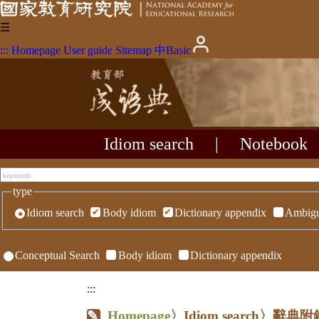
☰
:::
Homepage
User guide
Sitemap
中
Basic
Idiom search
|
Notebook
type
Idiom search
Body idiom
Dictionary appendix
Ambigu
Conceptual Search
Body idiom
Dictionary appendix
:::
Homepage
〉Idiom search〉