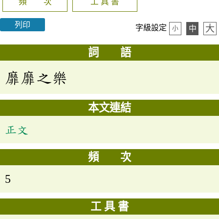
頻 次
工 具 書
列印
大
字級設定
中
小
詞 語
靡靡之樂
本文連結
正文
頻 次
5
工 具 書