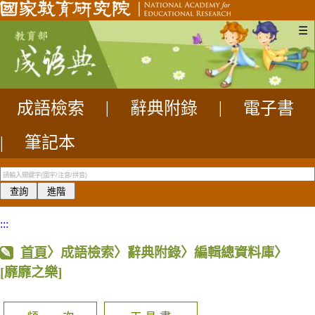
☰
成語檢索
|
辭典附錄
|
電子書
|
筆記本
:::
首頁
〉成語檢索〉辭典附錄〉編輯總資料庫〉
[靡靡之樂]