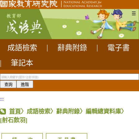
☰
成語檢索
|
辭典附錄
|
電子書
|
筆記本
:::
首頁
〉成語檢索〉辭典附錄〉編輯總資料庫〉
[射石飲羽]