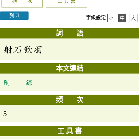
頻 次
工 具 書
列印
大
字級設定
中
小
詞 語
射石飲羽
本文連結
附 錄
頻 次
5
工 具 書