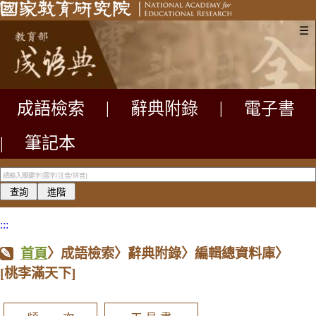
☰
成語檢索
|
辭典附錄
|
電子書
|
筆記本
:::
首頁
〉成語檢索〉辭典附錄〉編輯總資料庫〉
[桃李滿天下]