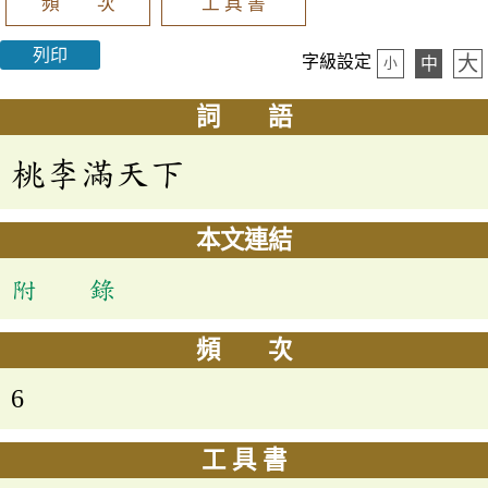
頻 次
工 具 書
列印
大
字級設定
中
小
詞 語
桃李滿天下
本文連結
附 錄
頻 次
6
工 具 書