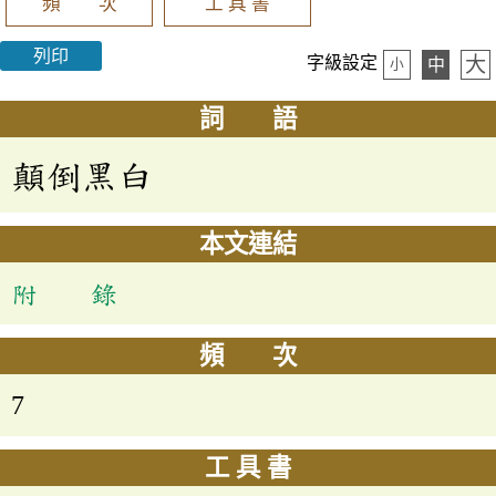
頻 次
工 具 書
列印
大
字級設定
中
小
詞 語
顛倒黑白
本文連結
附 錄
頻 次
7
工 具 書