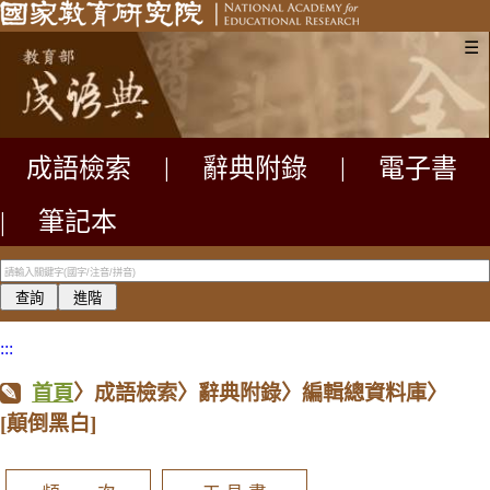
☰
成語檢索
|
辭典附錄
|
電子書
|
筆記本
:::
首頁
〉成語檢索〉辭典附錄〉編輯總資料庫〉
[顛倒黑白]