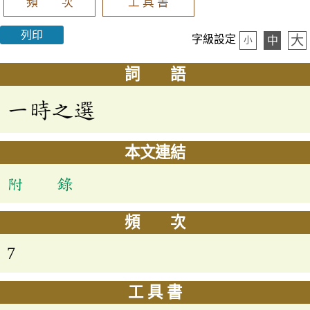
頻 次
工 具 書
列印
大
字級設定
中
小
詞 語
一時之選
本文連結
附 錄
頻 次
7
工 具 書