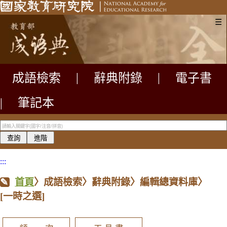
☰
成語檢索
|
辭典附錄
|
電子書
|
筆記本
:::
首頁
〉成語檢索〉辭典附錄〉編輯總資料庫〉
[一時之選]