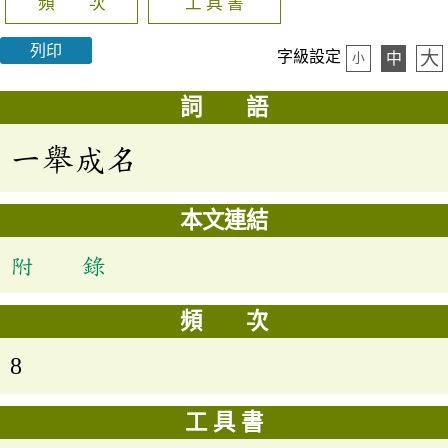
頻 次
工 具 書
列印
大
字級設定
中
小
詞 語
一舉成名
本文連結
附 錄
頻 次
8
工 具 書