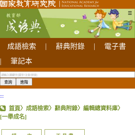
☰
成語檢索
|
辭典附錄
|
電子書
|
筆記本
:::
首頁
〉成語檢索〉辭典附錄〉編輯總資料庫〉
[一舉成名]