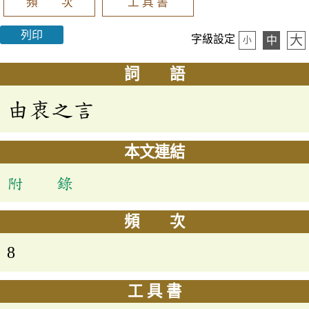
頻 次
工 具 書
列印
大
字級設定
中
小
詞 語
由衷之言
本文連結
附 錄
頻 次
8
工 具 書