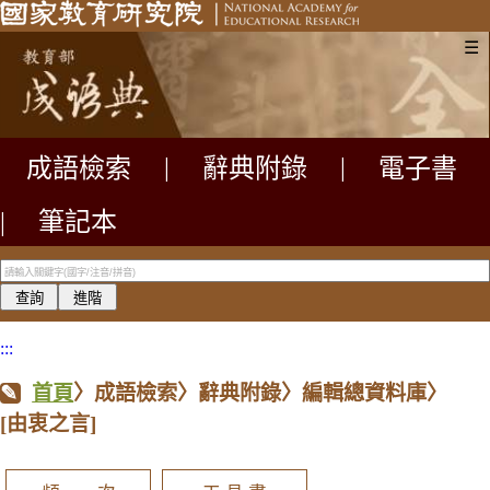
☰
成語檢索
|
辭典附錄
|
電子書
|
筆記本
:::
首頁
〉成語檢索〉辭典附錄〉編輯總資料庫〉
[由衷之言]