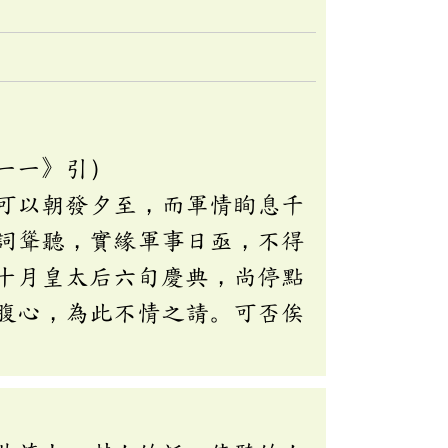
一一》引）
可以朝發夕至，而軍情眴息千
詞聳聽，實緣軍事日亟，不得
十月皇太后六旬慶典，尚停點
腹心，為此不情之請。可否俟