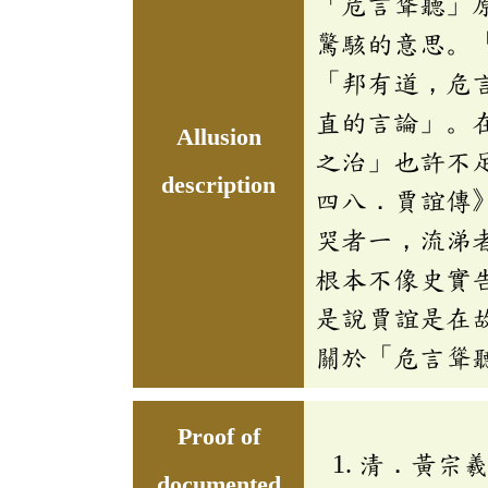
「危言聳聽」
驚駭的意思。
「邦有道，危
直的言論」。
Allusion
之治」也許不
description
四八．賈誼傳
哭者一，流涕
根本不像史實
是說賈誼是在
關於「危言聳
Proof of
清．黃宗
documented