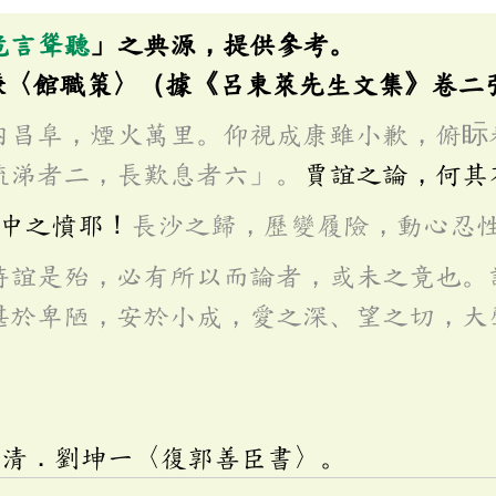
危言聳聽
」之典源，提供參考。
謙〈館職策〉（據《呂東萊先生文集》卷二
內昌阜，煙火萬里。仰視成康雖小歉，俯眎
流涕者二，長歎息者六」。
賈誼之論，何其
中之憤耶！
長沙之歸，歷變履險，動心忍
待誼是殆，必有所以而論者，或未之竟也。
湛於卑陋，安於小成，愛之深、望之切，大
於清．劉坤一〈復郭善臣書〉。