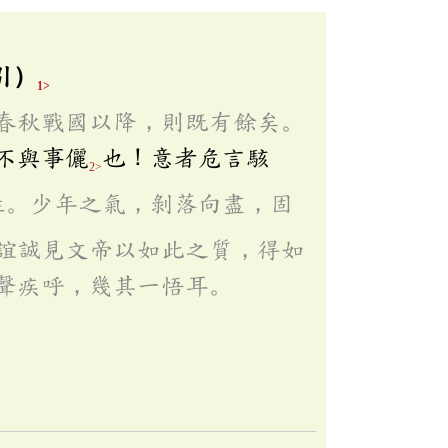
引）
1>
春秋戰國以降，則既有餘矣。
不與事儷
也！意者危言駭
2>
性。少年之氣，剝落向盡，固
誼誠見文帝以如此之質，得如
聲疾呼，幾其一悟耳。