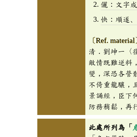
儷：文字
快：順遂
〔Ref. materia
清．劉坤一〈
敵情既難逆料
變，深恐各營
不倚重龍驤，
景誦經，臣下
防務稍鬆，再
此處所列為「