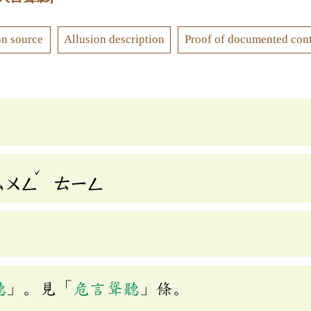
on source
Allusion description
Proof of documented con
ˇ
ㄙㄨㄥ
ㄊㄧㄥ
聽
」。見「
危言聳聽
」條。