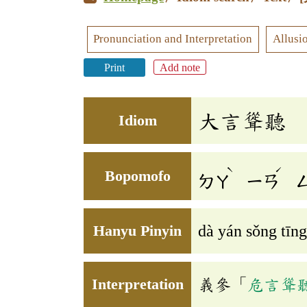
Pronunciation and Interpretation
Allusi
Print
Add note
大言聳聽
Idiom
ˋ
ˊ
Bopomofo
ㄉㄚ
ㄧㄢ
Hanyu Pinyin
dà yán sǒng tīng
Interpretation
義參「
危言聳