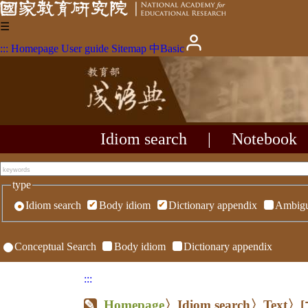
☰
:::
Homepage
User guide
Sitemap
中
Basic
Idiom search
|
Notebook
type
Idiom search
Body idiom
Dictionary appendix
Ambigu
Conceptual Search
Body idiom
Dictionary appendix
:::
Homepage
〉Idiom search〉Text〉