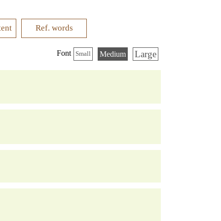
tent
Ref. words
Large
Font
Medium
Small