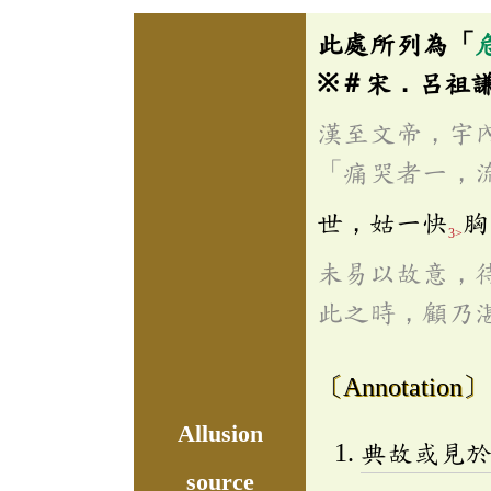
此處所列為「
※＃宋．呂祖
漢至文帝，宇
「痛哭者一，
世，姑一快
胸
3>
未易以故意，
此之時，顧乃
〔Annotation〕
Allusion
典故或見
source