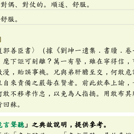
成對偶、對仗的。順遂、舒服。
、舒服。
l〕
復郭善臣書〉（據《劉坤一遺集．書牘．卷
，麾下詎可刻離？萬一有警，雖在寧得信，
散漫，貽誤事機。兄與弟肝膽至交，何敢危
且自來責備之嚴每在賢者。前此欽奉上諭，
何敢不移孝作忠，以免為人指摘。用敢布其
行回秣。
危言聳聽
」之典故說明，提供參考。