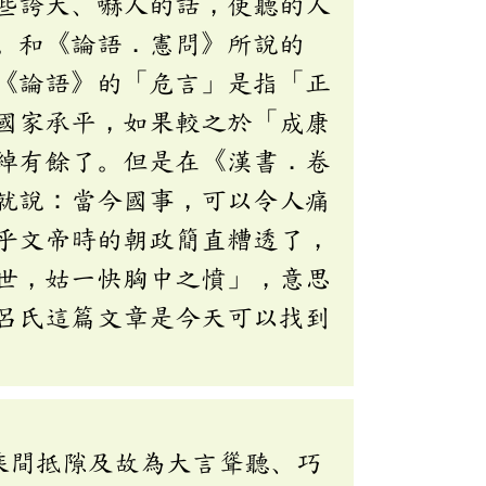
些誇大、嚇人的話，使聽的人
。和《論語．憲問》所說的
《論語》的「危言」是指「正
國家承平，如果較之於「成康
綽有餘了。但是在《漢書．卷
就說：當今國事，可以令人痛
乎文帝時的朝政簡直糟透了，
世，姑一快胸中之憤」，意思
呂氏這篇文章是今天可以找到
乘間抵隙及故為大言聳聽、巧