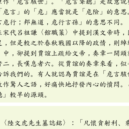
原作「危言駭世」。「危言聳聽」是故意說
「危言」的「危」應當就是「危險」的意思
言危行；邦無道，危行言孫」的意思不同。
在宋代呂祖謙〈館職策〉中提到漢文帝時，
足，但是較之於春秋戰國以降的政情，則綽
》中，卻提到賈誼上疏給文帝，奏章一開頭
者二，長嘆息者六。從賈誼的奏章來看，似
告訴我們的。有人就認為賈誼是在「危言駭
故作驚人之語，好痛快地抒發內心的憤悶。
聽」較早的源頭。
羲〈陸文虎先生墓誌銘〉：「凡懷貪射利、