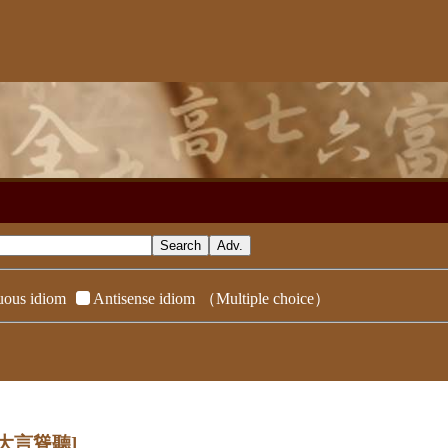
ous idiom
Antisense idiom
（Multiple choice）
[大言聳聽]