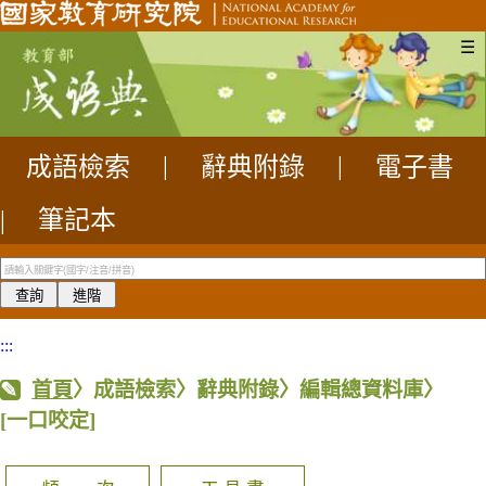
☰
成語檢索
|
辭典附錄
|
電子書
|
筆記本
:::
首頁
〉成語檢索〉辭典附錄〉編輯總資料庫〉
[一口咬定]