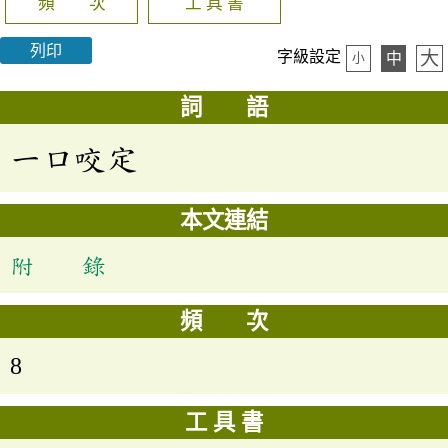
頻 次
工 具 書
列印
大
字級設定
中
小
詞 語
一口咬定
本文連結
附 錄
頻 次
8
工 具 書