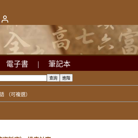
版
電子書
|
筆記本
語
（可複選）