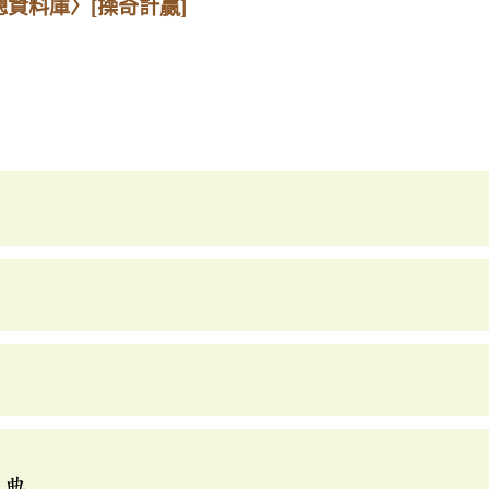
總資料庫〉
[操奇計贏]
辭典