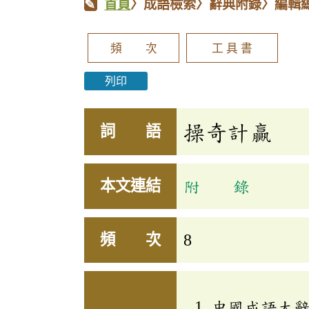
首頁
〉成語檢索〉辭典附錄〉編輯
頻 次
工 具 書
列印
操奇計贏
詞 語
本文連結
附 錄
頻 次
8
中國成語大