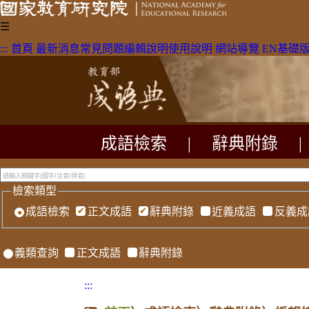
☰
:::
首頁
最新消息
常見問題
編輯說明
使用說明
網站導覽
EN
基礎
成語檢索
|
辭典附錄
|
檢索類型
成語檢索
正文成語
辭典附錄
近義成語
反義成
義類查詢
正文成語
辭典附錄
:::