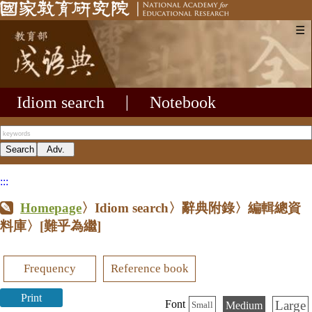
☰
Idiom search
|
Notebook
:::
Homepage
〉Idiom search〉辭典附錄〉編輯總資
料庫〉
[難乎為繼]
Frequency
Reference book
Print
Large
Font
Medium
Small