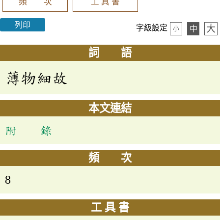
頻 次
工 具 書
列印
大
字級設定
中
小
詞 語
薄物細故
本文連結
附 錄
頻 次
8
工 具 書