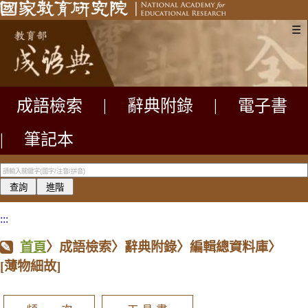
☰
成語檢索
|
辭典附錄
|
電子書
|
筆記本
:::
首頁
〉成語檢索〉辭典附錄〉編輯總資料庫〉
[薄物細故]