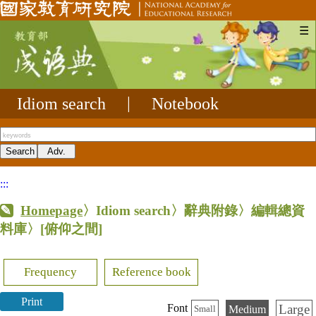
☰
Idiom search
|
Notebook
:::
Homepage
〉Idiom search〉辭典附錄〉編輯總資
料庫〉
[俯仰之間]
Frequency
Reference book
Print
Large
Font
Medium
Small