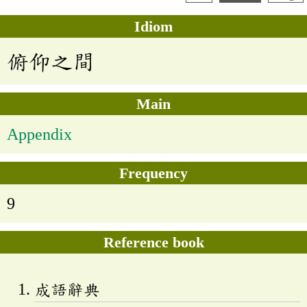
Idiom
俯仰之間
Main
Appendix
Frequency
9
Reference book
成語辭典