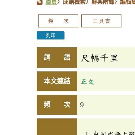
首頁
〉成語檢索〉辭典附錄〉編輯
頻 次
工 具 書
列印
尺幅千里
詞 語
本文連結
正文
頻 次
9
中國成語大