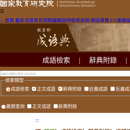
☰
:::
首頁
最新消息
常見問題
編輯說明
使用說明
網站導覽
EN
基礎
成語檢索
|
辭典附錄
|
檢索類型
成語檢索
正文成語
辭典附錄
近義成語
反義成
義類查詢
正文成語
辭典附錄
:::