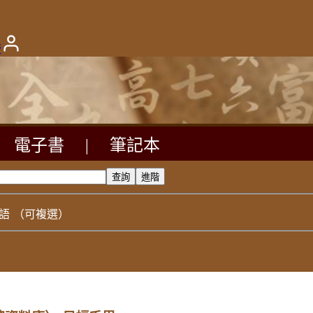
版
電子書
|
筆記本
語
（可複選）