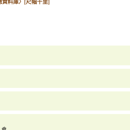
總資料庫〉
[尺幅千里]
辭典