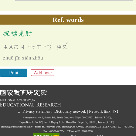
Ref. words
捉襟見肘
ˋ
ˇ
ㄓㄨㄛ
ㄐㄧㄣ
ㄒㄧㄢ
ㄓㄡ
zhuō jīn xiàn zhǒu
Print
Add note
✉
:::
Privacy statement
|
Dictionary network
|
Network link
|
Headquarters: No. 2, Sanshu Rd., Sanxia Dist., New Taipei City 237201, Taiwan (R.O.C.)、
Taipei Branch: No. 179, Sec. 1, Heping E. Rd., Daan Dist., Taipei City 106011, Taiwan (R.O.C.)、
Taichung Branch Offices: No. 67, Shifan St., Fengyuan Dist., Taichung City 420081, Taiwan (R.O.C.)
TELEPHONE：(02)7740-7890、
Fax：(02)7740-7064、
TANet VoIP：9009-7890