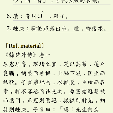
ˋ
屨：音
ㄐㄩ
，鞋子。
踵決：腳後跟露出來。踵，腳後跟。
〔Ref. material〕
《韓詩外傳》卷一
原憲居魯，環堵之室，茨以蒿萊，蓬戶
甕牖，桷桑而無樞，上漏下濕，匡坐而
絃歌。子貢乘肥馬，衣輕裘，中紺而表
素，軒不容巷而往見之。原憲楮冠黎杖
而應門，正冠則纓絕，振襟則肘見，納
履則踵決。子貢曰：「嘻！先生何病