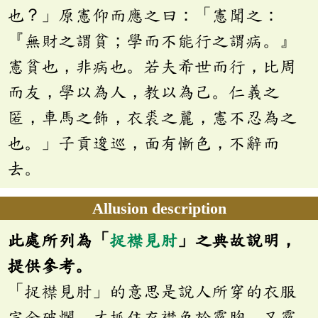
也？」原憲仰而應之曰：「憲聞之：
『無財之謂貧；學而不能行之謂病。』
憲貧也，非病也。若夫希世而行，比周
而友，學以為人，教以為己。仁義之
匿，車馬之飾，衣裘之麗，憲不忍為之
也。」子貢逡巡，面有慚色，不辭而
去。
Allusion description
此處所列為「
捉襟見肘
」之典故說明，
提供參考。
「捉襟見肘」的意思是說人所穿的衣服
完全破爛，才抓住衣襟免於露胸，又露