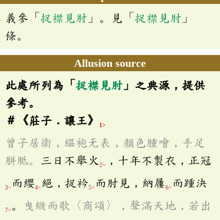
義參「
捉襟見肘
」。見「
捉襟見肘
」
條。
Allusion source
此處所列為「
捉襟見肘
」之典源，提供
參考。
＃《莊子．讓王》
1>
曾子居衛，縕袍无表，顏色腫噲，手足
胼胝。
三日不舉火
，十年不製衣，正冠
2>
而纓
絕，捉衿
而肘見，納屨
而踵決
3>
4>
5>
6>
。
曳縰而歌〈商頌〉，聲滿天地，若出
7>