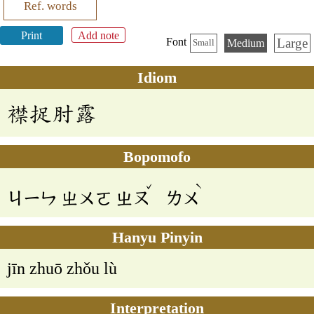
Ref. words
Print
Add note
Large
Font
Medium
Small
Idiom
襟捉肘露
Bopomofo
ˇ
ˋ
ㄐㄧㄣ
ㄓㄨㄛ
ㄓㄡ
ㄌㄨ
Hanyu Pinyin
jīn zhuō zhǒu lù
Interpretation