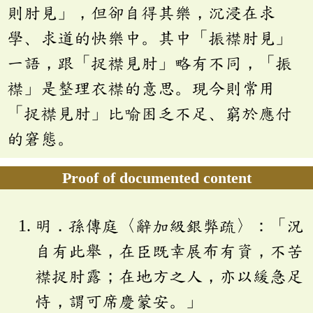
則肘見」，但卻自得其樂，沉浸在求
學、求道的快樂中。其中「振襟肘見」
一語，跟「捉襟見肘」略有不同，「振
襟」是整理衣襟的意思。現今則常用
「捉襟見肘」比喻困乏不足、窮於應付
的窘態。
Proof of documented content
明．孫傳庭〈辭加級銀弊疏〉：「況
自有此舉，在臣既幸展布有資，不苦
襟捉肘露；在地方之人，亦以緩急足
恃，謂可席慶蒙安。」