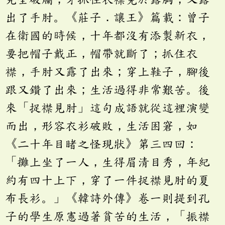
出了手肘。《莊子．讓王》篇載：曾子
在衛國的時候，十年都沒有添製新衣，
要把帽子戴正，帽帶就斷了；抓住衣
襟，手肘又露了出來；穿上鞋子，腳後
跟又鑽了出來；生活過得非常艱苦。後
來「捉襟見肘」這句成語就從這裡演變
而出，形容衣衫破敗，生活困窘，如
《二十年目睹之怪現狀》第三四回：
「攤上坐了一人，生得眉清目秀，年紀
約有四十上下，穿了一件捉襟見肘的夏
布長衫。」《韓詩外傳》卷一則提到孔
子的學生原憲過著貧苦的生活，「振襟