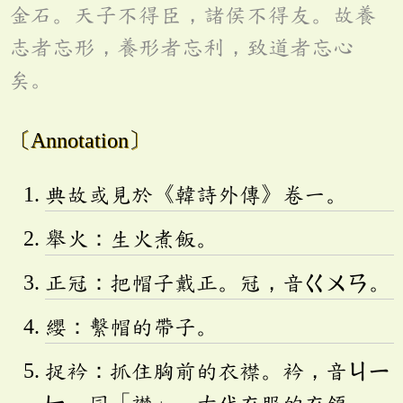
金石。天子不得臣，諸侯不得友。故養
志者忘形，養形者忘利，致道者忘心
矣。
〔Annotation〕
典故或見於《韓詩外傳》卷一。
舉火：生火煮飯。
正冠：把帽子戴正。冠，音
ㄍㄨㄢ
。
纓：繫帽的帶子。
捉衿：抓住胸前的衣襟。衿，音
ㄐㄧ
ㄣ
，同「襟」，古代衣服的衣領。