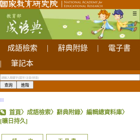
☰
成語檢索
|
辭典附錄
|
電子書
|
筆記本
:::
首頁
〉成語檢索〉辭典附錄〉編輯總資料庫〉
[曠日持久]