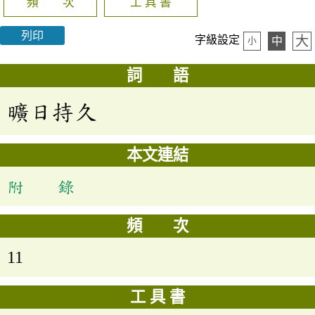
頻 次
工 具 書
列印
大
字級設定
中
小
詞 語
曠日持久
本文連結
附 錄
頻 次
11
工 具 書