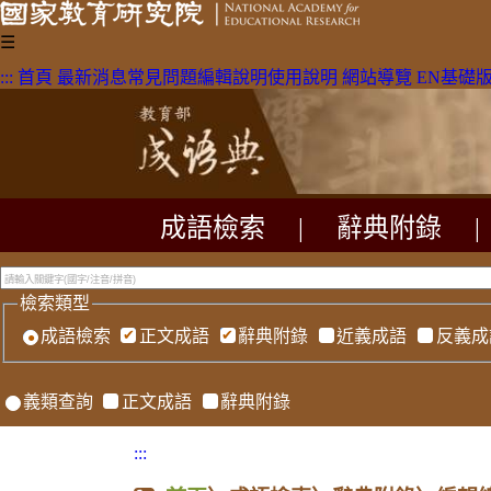
☰
:::
首頁
最新消息
常見問題
編輯說明
使用說明
網站導覽
EN
基礎
成語檢索
|
辭典附錄
|
檢索類型
成語檢索
正文成語
辭典附錄
近義成語
反義成
義類查詢
正文成語
辭典附錄
:::