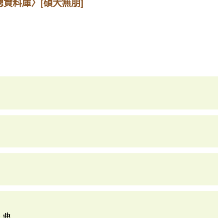
總資料庫〉
[碩大無朋]
辭典