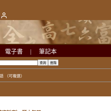
版
電子書
|
筆記本
語
（可複選）