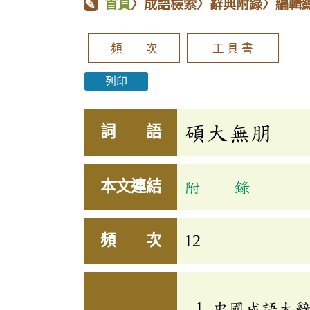
首頁
〉成語檢索〉辭典附錄〉編輯
頻 次
工 具 書
列印
碩大無朋
詞 語
本文連結
附 錄
頻 次
12
中國成語大