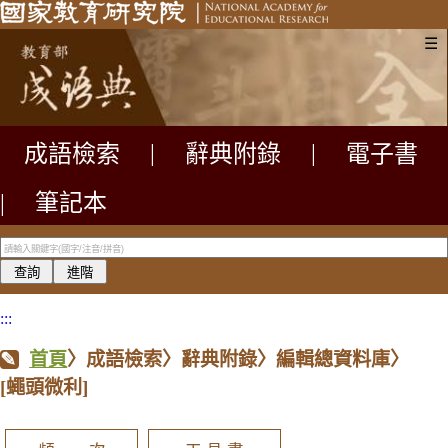
☰
成語檢索
|
辭典附錄
|
電子書
|
筆記本
:::
首頁
〉成語檢索〉辭典附錄〉編輯總資料庫〉
[蠅頭微利]