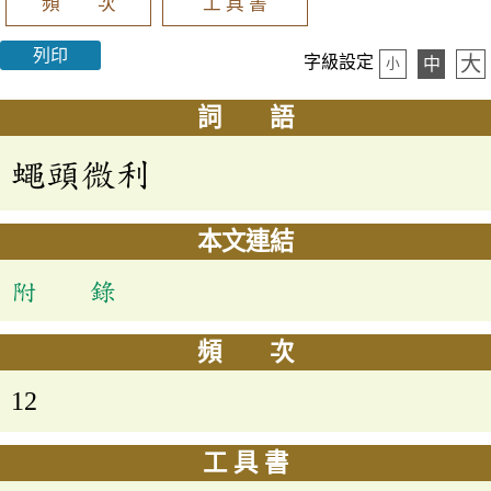
頻 次
工 具 書
列印
大
字級設定
中
小
詞 語
蠅頭微利
本文連結
附 錄
頻 次
12
工 具 書