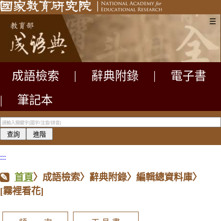
☰
成語檢索
|
辭典附錄
|
電子書
|
筆記本
:::
首頁
〉成語檢索〉辭典附錄〉編輯總資料庫〉
[霧裡看花]