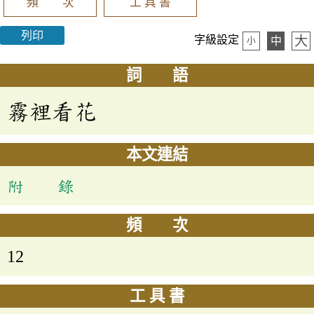
頻 次
工 具 書
列印
大
字級設定
中
小
詞 語
霧裡看花
本文連結
附 錄
頻 次
12
工 具 書