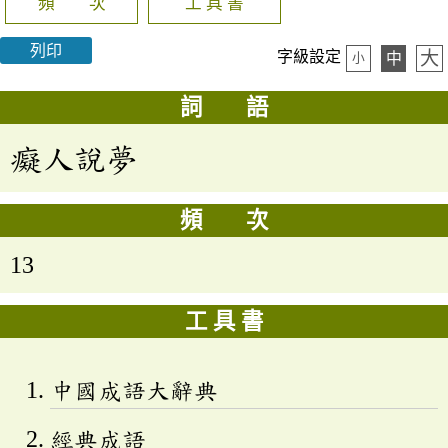
頻 次
工 具 書
列印
大
字級設定
中
小
詞 語
癡人說夢
頻 次
13
工 具 書
中國成語大辭典
經典成語