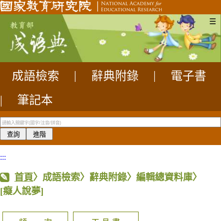
☰
成語檢索
|
辭典附錄
|
電子書
|
筆記本
:::
首頁
〉成語檢索〉辭典附錄〉編輯總資料庫〉
[癡人說夢]