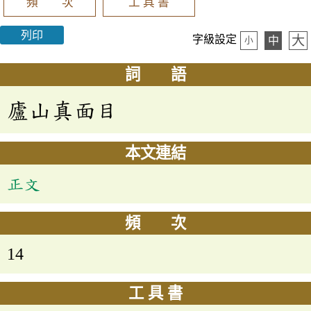
頻 次
工 具 書
列印
大
字級設定
中
小
詞 語
廬山真面目
本文連結
正文
頻 次
14
工 具 書