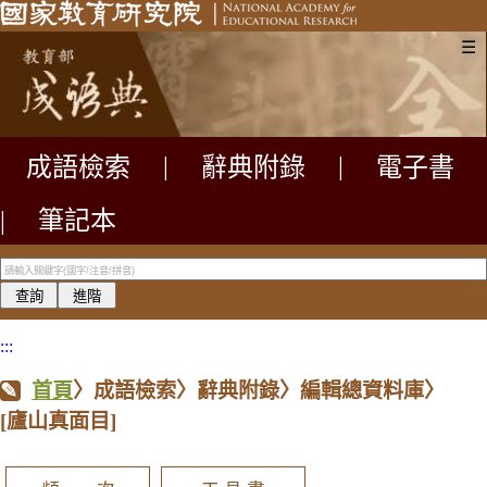
☰
成語檢索
|
辭典附錄
|
電子書
|
筆記本
:::
首頁
〉成語檢索〉辭典附錄〉編輯總資料庫〉
[廬山真面目]