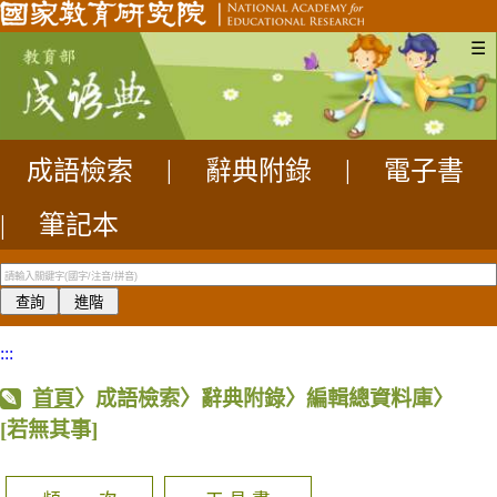
☰
成語檢索
|
辭典附錄
|
電子書
|
筆記本
:::
首頁
〉成語檢索〉辭典附錄〉編輯總資料庫〉
[若無其事]