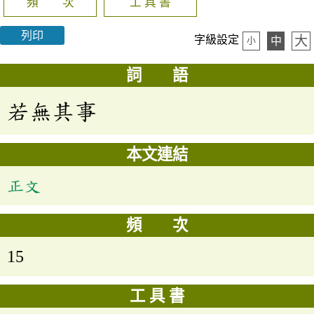
頻 次
工 具 書
列印
大
字級設定
中
小
詞 語
若無其事
本文連結
正文
頻 次
15
工 具 書