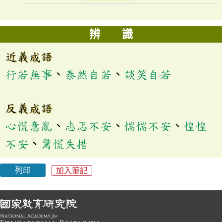
辨 識
近義成語
行若無事
、
泰然自若
、
談笑自若
反義成語
心慌意亂
、
忐忑不安
、
惴惴不安
、
惶惶
不安
、
驚慌失措
列印
加入筆記