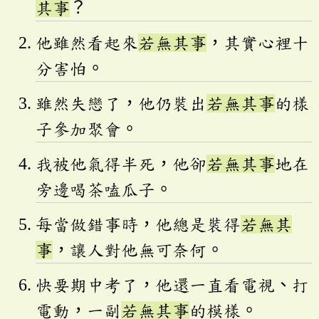
其事
？
他雖然看起來
若無其事
，其實心裡十
分害怕。
雖然失戀了，他仍裝出
若無其事
的樣
子參加聚會。
我被他氣得半死，他卻
若無其事
地在
旁邊喝茶嗑瓜子。
每當做錯事時，他總是裝得
若無其
事
，讓人對他無可奈何。
快要期中考了，他還一直看電視、打
電動，一副
若無其事
的模樣。