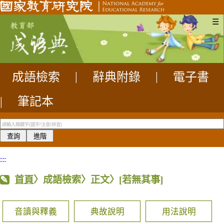
☰
成語檢索
|
辭典附錄
|
電子書
|
筆記本
:::
首頁
〉成語檢索〉正文〉
[若無其事]
音讀與釋義
典故說明
用法說明