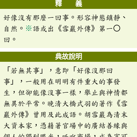
釋 義
好像沒有那麼一回事。形容神態鎮靜、
自然。
※
語或出《雪巖外傳》第一〇
回。
典故說明
「若無其事」，意即「好像沒那回
事」，一般用在明明有件重大的事發
生，但卻能像沒事一樣，舉止與神情都
無異於平常。晚清大橋式羽的著作《雪
巖外傳》曾用及此成語。胡雪巖為清末
大資本家，憑藉著官場中的廣結善緣與
個人的獨到眼光，吒叱商場，成為富可