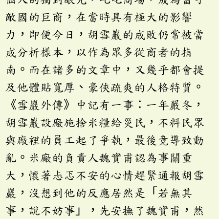
敵國的巨商，在當時具有極大的影響
力，即便今日，胡雪巖的成敗仍常被當
成分析樣本，以作為眾多從商者的指
南。而在諸多的文章中，又幾乎都會提
及他體貼寬厚、豪俠疏爽的人格特質。
《雪巖外傳》中記有一事：一年嚴冬，
胡雪巖設廠施捨米糧給災民，不料民眾
與廠裡的員工起了爭執，最後竟導致動
亂。米廠的負責人魏實甫認為事關重
大，懷著忐忑不安的心情趕緊通報胡雪
巖，沒想到他的反應居然是「若無其
事，說不妨事」，先安撫了魏實甫，然