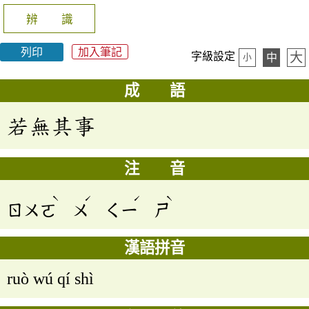
辨 識
列印
加入筆記
大
字級設定
中
小
成 語
若無其事
注 音
ˋ
ˊ
ˊ
ˋ
ㄖㄨㄛ
ㄨ
ㄑㄧ
ㄕ
漢語拼音
ruò wú qí shì