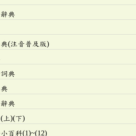
語辭典
典(注音普及版)
典
釋詞典
辭典
語辭典
上)(下)
科(1)~(12)