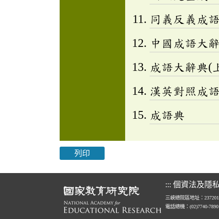
同義反義成
中國成語大
成語大辭典(上
漢英對照成
成語典
列印
:::
個資法及隱
三峽總院區地址：23720
電話總機：(02)7740-789