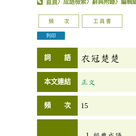
首頁
〉成語檢索〉辭典附錄〉編輯
頻 次
工 具 書
列印
衣冠楚楚
詞 語
本文連結
正文
頻 次
15
經典成語