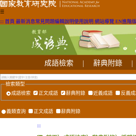
☰
:::
首頁
最新消息
常見問題
編輯說明
使用說明
網站導覽
EN
進階
成語檢索
|
辭典附錄
|
檢索類型
成語檢索
正文成語
辭典附錄
近義成語
反義成
義類查詢
正文成語
辭典附錄
:::