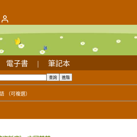
版
電子書
|
筆記本
語
（可複選）