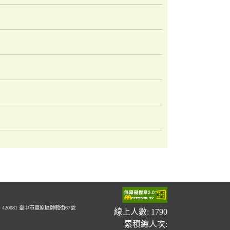
20081 臺中市豐原區師範街67號
線上人數: 1790
累積總人次: