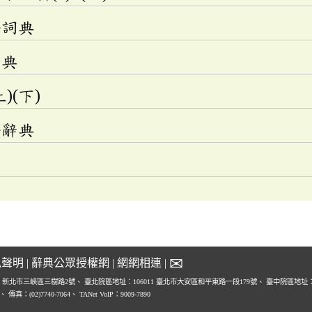
語詞典
辭典
)(下)
語辭典
✉
私聲明
|
辭典公眾授權網
|
網網相連
|
1 新北市三峽區三樹路2號、
臺北院區地址：106011 臺北市大安區和平東路一段179號、
臺中院區地址：4
0、
傳真：(02)7740-7064、
TANet VoIP：9009-7890