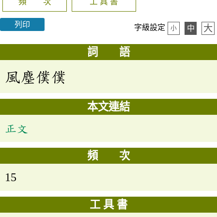
頻 次
工 具 書
列印
大
字級設定
中
小
詞 語
風塵僕僕
本文連結
正文
頻 次
15
工 具 書