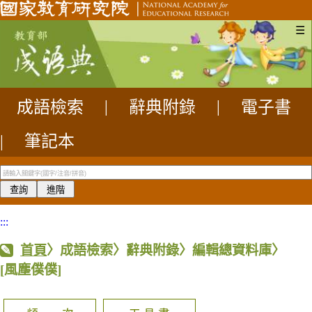
☰
成語檢索
|
辭典附錄
|
電子書
|
筆記本
:::
首頁
〉成語檢索〉辭典附錄〉編輯總資料庫〉
[風塵僕僕]