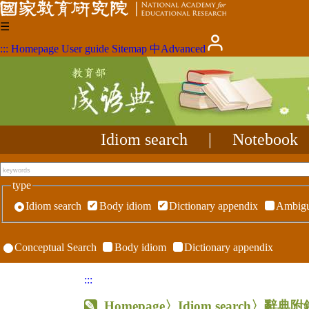
☰
:::
Homepage
User guide
Sitemap
中
Advanced
Idiom search
|
Notebook
type
Idiom search
Body idiom
Dictionary appendix
Ambigu
Conceptual Search
Body idiom
Dictionary appendix
:::
Homepage
〉Idiom search〉