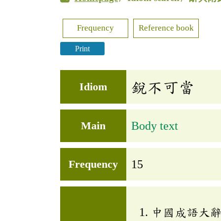
Frequency
Reference book
Print
銳不可當
Idiom
Main
Body text
Frequency
15
中國成語大