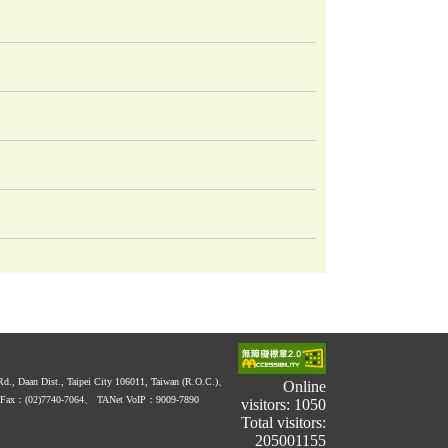
 Rd., Daan Dist., Taipei City 106011, Taiwan (R.O.C.)、
Online
Fax：(02)7740-7064、
TANet VoIP：9009-7890
visitors: 1050
Total visitors:
205001155