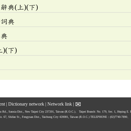
典(上)(下)
語詞典
辭典
)(下)
✉
ent
|
Dictionary network
|
Network link
|
hu Rd., Sanxia Dist., New Taipei City 237201, Taiwan (R.O.C.)、
Taipei Branch: No. 179, Sec. 1, Heping E.
No. 67, Shifan St., Fengyuan Dist., Taichung City 420081, Taiwan (R.O.C.)
TELEPHONE：(02)7740-7890、