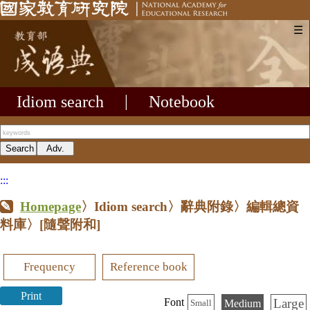
☰
Idiom search
|
Notebook
:::
Homepage
〉Idiom search〉辭典附錄〉編輯總資
料庫〉
[隨聲附和]
Frequency
Reference book
Print
Large
Font
Medium
Small