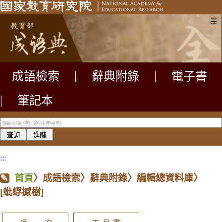
☰
成語檢索
|
辭典附錄
|
電子書
|
筆記本
:::
首頁
〉成語檢索〉辭典附錄〉編輯總資料庫〉
[蚍蜉撼樹]