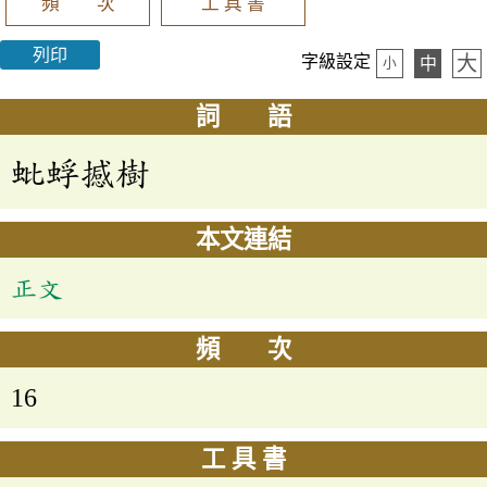
頻 次
工 具 書
列印
大
字級設定
中
小
詞 語
蚍蜉撼樹
本文連結
正文
頻 次
16
工 具 書