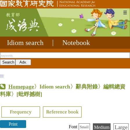
☰
Idiom search
|
Notebook
:::
Homepage
〉Idiom search〉辭典附錄〉編輯總資
料庫〉
[蚍蜉撼樹]
Frequency
Reference book
Print
Large
Font
Medium
Small