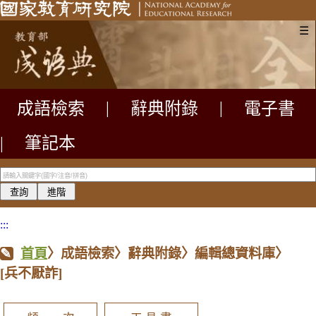
☰
成語檢索
|
辭典附錄
|
電子書
|
筆記本
:::
首頁
〉成語檢索〉辭典附錄〉編輯總資料庫〉
[兵不厭詐]