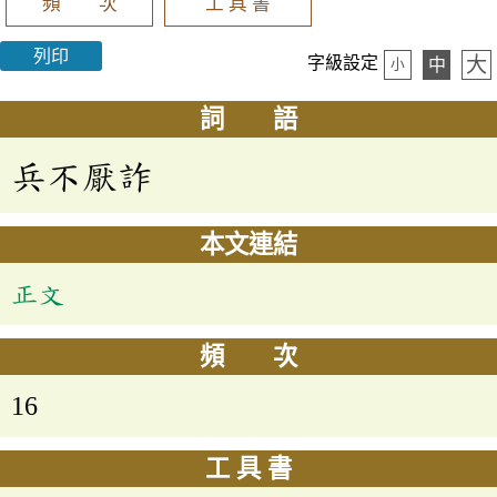
頻 次
工 具 書
列印
大
字級設定
中
小
詞 語
兵不厭詐
本文連結
正文
頻 次
16
工 具 書