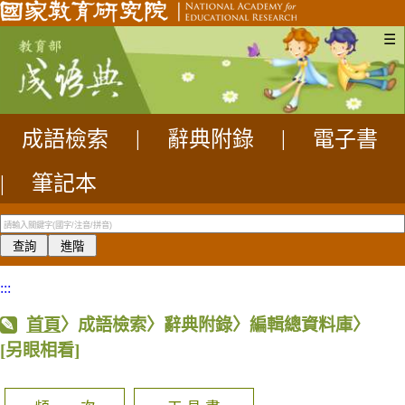
☰
成語檢索
|
辭典附錄
|
電子書
|
筆記本
:::
首頁
〉成語檢索〉辭典附錄〉編輯總資料庫〉
[另眼相看]