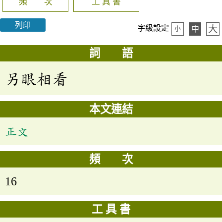
頻 次
工 具 書
列印
大
字級設定
中
小
詞 語
另眼相看
本文連結
正文
頻 次
16
工 具 書