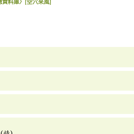
總資料庫〉
[空穴來風]
(精)