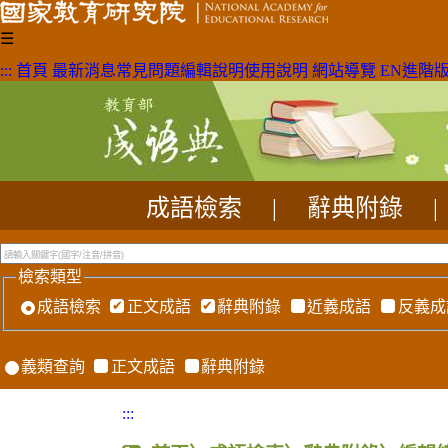
☰
:::
首頁
最新消息
常見問題
編輯說明
使用說明
網站導覽
EN
進階
成語檢索
|
辭典附錄
|
檢索類型
成語檢索
正文成語
辭典附錄
近義成語
反義成
義類查詢
正文成語
辭典附錄
:::