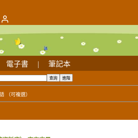
版
電子書
|
筆記本
語
（可複選）