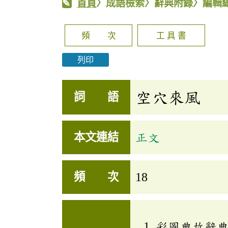
首頁
〉成語檢索〉辭典附錄〉編輯
頻 次
工 具 書
列印
空穴來風
詞 語
本文連結
正文
頻 次
18
彩圖典故辭典