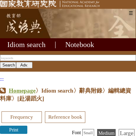
☰
Idiom search
|
Notebook
:::
Homepage
〉Idiom search〉辭典附錄〉編輯總資
料庫〉
[赴湯蹈火]
Frequency
Reference book
Print
Large
Font
Medium
Small