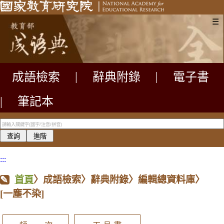
☰
成語檢索
|
辭典附錄
|
電子書
|
筆記本
:::
首頁
〉成語檢索〉辭典附錄〉編輯總資料庫〉
[一塵不染]