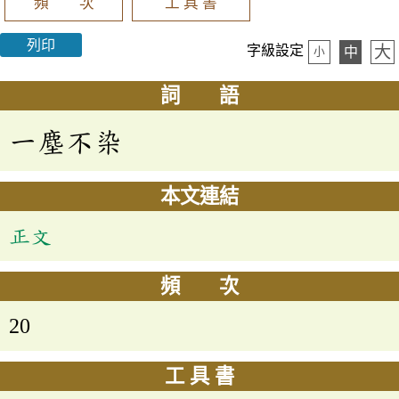
頻 次
工 具 書
列印
大
字級設定
中
小
詞 語
一塵不染
本文連結
正文
頻 次
20
工 具 書