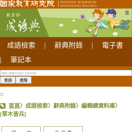
☰
成語檢索
|
辭典附錄
|
電子書
|
筆記本
:::
首頁
〉成語檢索〉辭典附錄〉編輯總資料庫〉
[草木皆兵]