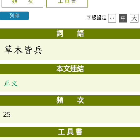
頻 次
工 具 書
列印
大
字級設定
中
小
詞 語
草木皆兵
本文連結
正文
頻 次
25
工 具 書