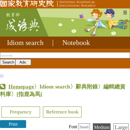
☰
Idiom search
|
Notebook
:::
Homepage
〉Idiom search〉辭典附錄〉編輯總資
料庫〉
[指鹿為馬]
Frequency
Reference book
Print
Large
Font
Medium
Small